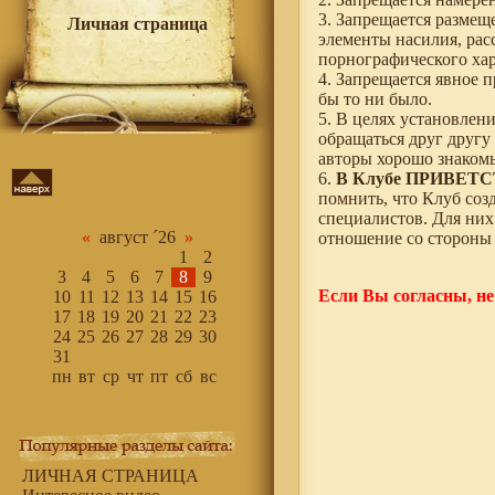
3. Запрещается размещ
Личная страница
элементы насилия, ра
порнографического хар
4. Запрещается явное 
бы то ни было.
5. В целях установлен
обращаться друг другу
авторы хорошо знакомы
6.
В Клубе
ПРИВЕТС
помнить, что Клуб соз
специалистов. Для них
«
август ´26
»
отношение со стороны 
1
2
3
4
5
6
7
8
9
Если Вы согласны, не
10
11
12
13
14
15
16
17
18
19
20
21
22
23
24
25
26
27
28
29
30
31
пн
вт
ср
чт
пт
сб
вс
ЛИЧНАЯ СТРАНИЦА